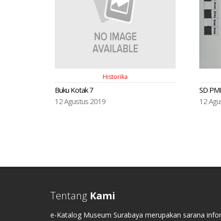
Historika
Buku Kotak 7
SD PM
12 Agustus 2019
12 Agu
Tentang
Kami
e-Katalog Museum Surabaya merupakan sarana infor