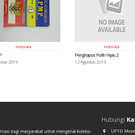
Historika
Historika
P
Penghapus Putih Hijau 2
stus 2019
12 Agustus 2019
Hubungi
Ka
UPTD Museu
masi bagi masyarakat untuk mengenal koleksi-