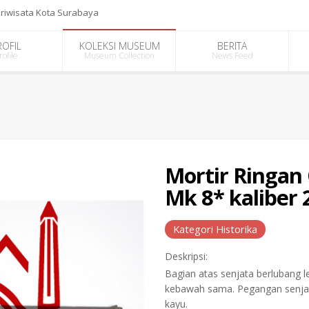
riwisata Kota Surabaya
ROFIL
KOLEKSI MUSEUM
BERITA
rofile
Museum Collection
News Feed
Mortir Ringan
Mk 8* kaliber 
Kategori Historika
Deskripsi:
Bagian atas senjata berlubang l
kebawah sama. Pegangan senjata
kayu.