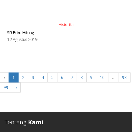
Historika
SR Buku Hitung
12 Agustus 2019
‹
1
2
3
4
5
6
7
8
9
10
...
98
99
›
Tentang
Kami